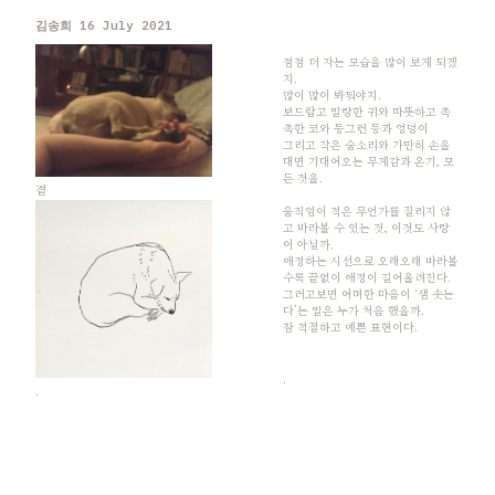
김송희
16
July
2021
점점 더 자는 모습을 많이 보게 되겠
지.
많이 많이 봐둬야지.
보드랍고 말랑한 귀와 따뜻하고 촉
촉한 코와 둥그런 등과 엉덩이
그리고 작은 숨소리와 가만히 손을
대면 기대어오는 무게감과 온기, 모
든 것을.
곁
움직임이 적은 무언가를 질리지 않
고 바라볼 수 있는 것, 이것도 사랑
이 아닐까.
애정하는 시선으로 오래오래 바라볼
수록 끝없이 애정이 길어올려진다.
그러고보면 어떠한 마음이 ‘샘 솟는
다’는 말은 누가 처음 했을까.
참 적절하고 예쁜 표현이다.
.
.