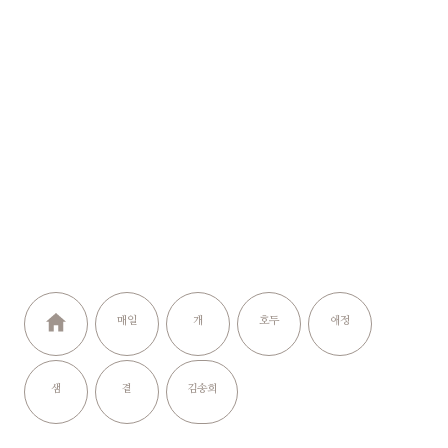
매일
개
호두
애정
샘
곁
김송희