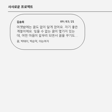
사사로운 프로젝트
김송희
09
/
03
/
21
어젯밤에는 꿈도 없이 달게 잤어요. 자기 좋은
계절이에요. 잊을 수 없는 꿈이 몇가지 있는
데, 어떤 마음이 갈무리 되면서 꿈을 꾸기도...
꿈, 박태이, 박순덕, 아는여자